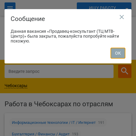
ИЩУ РАБОТУ
close
Сообщение
ИЩУ СОТРУДНИКОВ
Войти
Данная вакансия «Продавец-консультант (ТЦ МТВ-
Центр)» была закрыта, пожалуйста попробуйте найти
1151
соискатель нашли работу вчера
Для работодателей
похожую.
СОЗДАТЬ ВАКАНСИЮ
ОК
Чебоксары
Работа в Чебоксарах по отраслям
Информационные технологии / IT / Интернет
191
Бухгалтерия / Финансы / Аудит
193