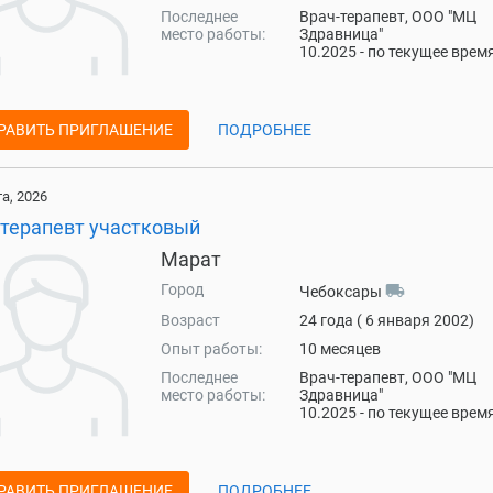
Последнее
Врач-терапевт, ООО "МЦ
место работы:
Здравница"
10.2025 - по текущее врем
РАВИТЬ ПРИГЛАШЕНИЕ
ПОДРОБНЕЕ
та, 2026
-терапевт участковый
Марат
Город
local_shipping
Чебоксары
Возраст
24 года ( 6 января 2002)
Опыт работы:
10 месяцев
Последнее
Врач-терапевт, ООО "МЦ
место работы:
Здравница"
10.2025 - по текущее врем
РАВИТЬ ПРИГЛАШЕНИЕ
ПОДРОБНЕЕ