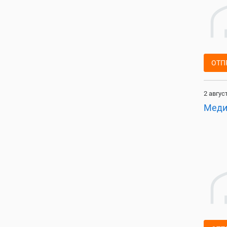
ОТП
2 авгус
Меди