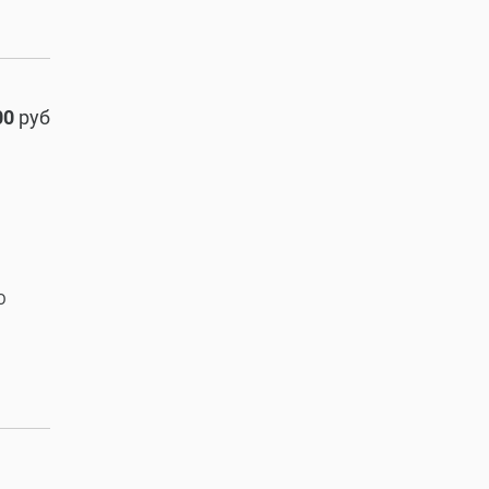
00
руб
О