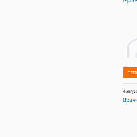
ОТП
4 авгус
Врач