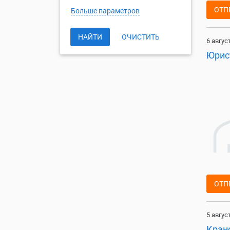
ОТП
Больше параметров
НАЙТИ
ОЧИСТИТЬ
6 авгус
Юрис
ОТП
5 авгус
Кран