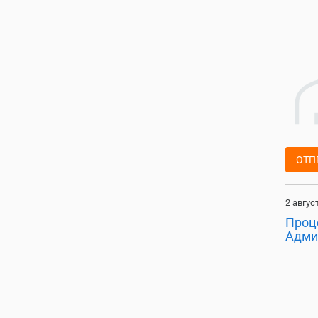
ОТП
2 авгус
Проц
Адми