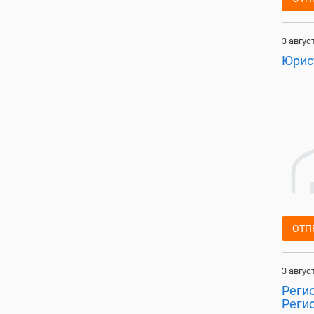
3 авгус
Юрис
ОТП
3 авгус
Реги
Реги