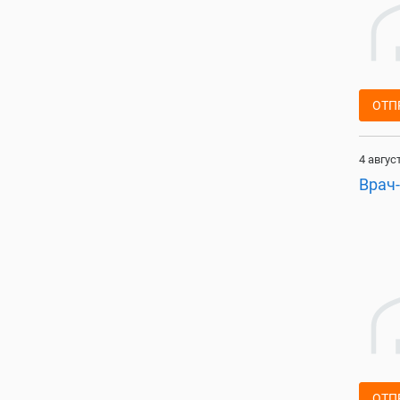
ОТП
4 авгус
Врач
ОТП