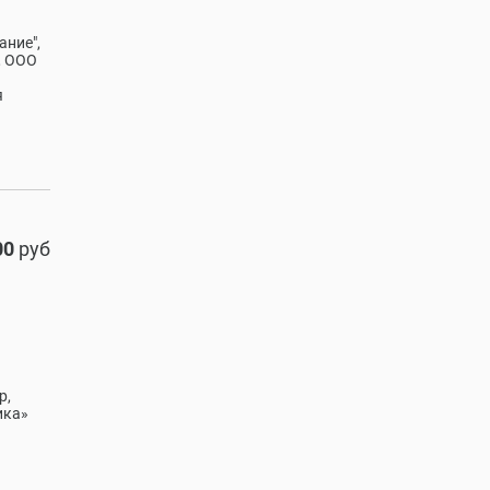
ание",
, ООО
я
00
руб
р,
ика»