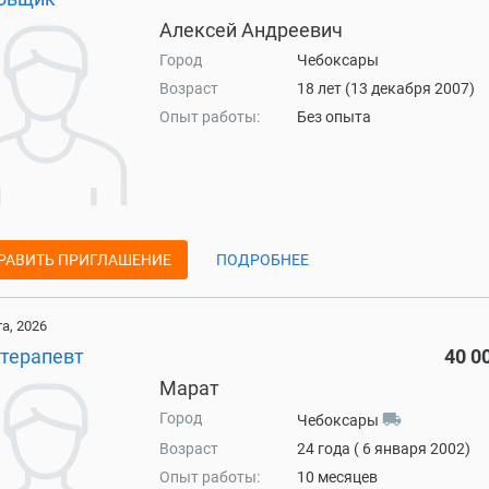
Алексей Андреевич
Город
Чебоксары
Возраст
18 лет (13 декабря 2007)
Опыт работы:
Без опыта
РАВИТЬ ПРИГЛАШЕНИЕ
ПОДРОБНЕЕ
та, 2026
-терапевт
40 0
Марат
Город
local_shipping
Чебоксары
Возраст
24 года ( 6 января 2002)
Опыт работы:
10 месяцев