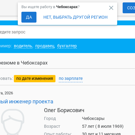
close
Вы ищете работу в
Чебоксарах
?
СО
ДА
НЕТ, ВЫБРАТЬ ДРУГОЙ РЕГИОН
ример:
водитель
,
продавец
,
бухгалтер
резюме в Чебоксарах
овать:
по дате изменения
по зарплате
та, 2026
ный инженер проекта
Олег Борисович
Город
Чебоксары
Возраст
57 лет ( 8 июля 1969)
Опыт работы:
30 лет и 11 месяцев