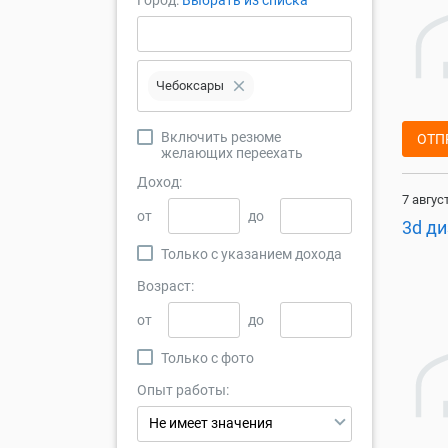
Город:
Выбрать из списка
close
Чебоксары
Включить резюме
ОТП
желающих переехать
Доход:
7 авгус
от
до
3d ди
Только с указанием дохода
Возраст:
от
до
Только с фото
Опыт работы:
Не имеет значения