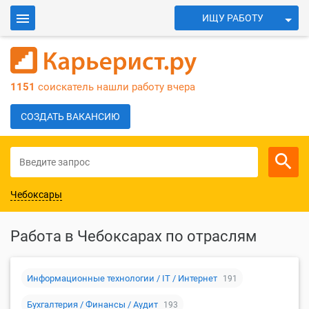
ИЩУ РАБОТУ
ИЩУ СОТРУДНИКОВ
Войти
1151
соискатель нашли работу вчера
Для работодателей
СОЗДАТЬ ВАКАНСИЮ
Чебоксары
Работа в Чебоксарах по отраслям
Информационные технологии / IT / Интернет
191
Бухгалтерия / Финансы / Аудит
193