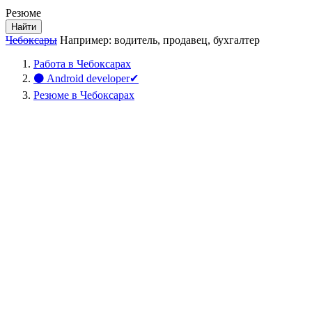
Резюме
Найти
Чебоксары
Например:
водитель
,
продавец
,
бухгалтер
Работа в Чебоксарах
⚫ Android developer✔
Резюме в Чебоксарах