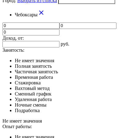
Город:
Выбрать из списка
close
Чебоксары
Доход, от:
руб.
Занятость:
Не имеет значения
Полная занятость
Частичная занятость
Временная работа
Стажировка
Вахтовый метод
Сменный график
Удаленная работа
Ночные смены
Подработка
Не имеет значения
Опыт работы:
Не имеет значения