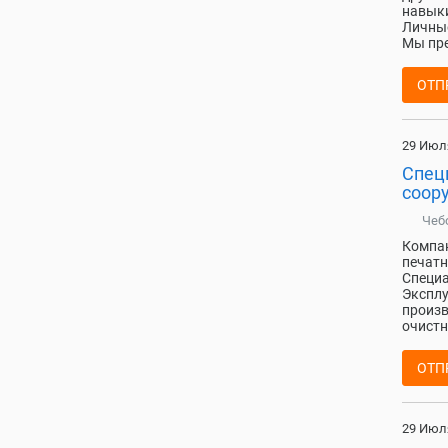
навыки
Личные
Мы пре
ОТП
29 Июл
Спец
соор
Чеб
Компан
печатн
Специа
Эксплу
произв
очистн
ОТП
29 Июл