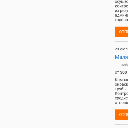
осущес
контро
их рез
админи
годово
ОТП
29 Июл
Маля
Чеб
от
500
Компан
окраск
трубы 
Контро
средне
отноше
ОТП