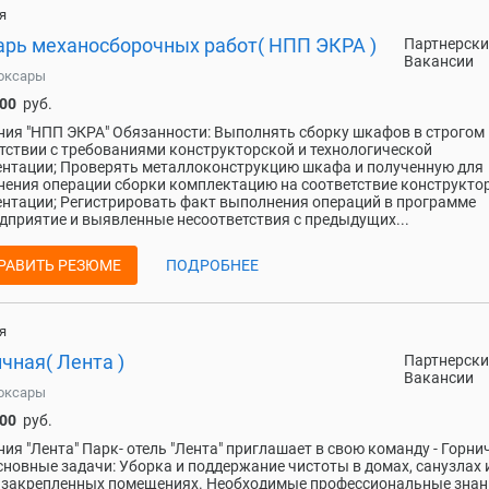
я
арь механосборочных работ( НПП ЭКРА )
Партнерски
Вакансии
оксары
000
руб.
ия "НПП ЭКРА" Обязанности: Выполнять сборку шкафов в строгом
тствии с требованиями конструкторской и технологической
нтации; Проверять металлоконструкцию шкафа и полученную для
ения операции сборки комплектацию на соответствие конструкто
нтации; Регистрировать факт выполнения операций в программе
дприятие и выявленные несоответствия с предыдущих...
РАВИТЬ РЕЗЮМЕ
ПОДРОБНЕЕ
я
чная( Лента )
Партнерски
Вакансии
оксары
000
руб.
ия "Лента" Парк- отель "Лента" приглашает в свою команду - Горни
сновные задачи: Уборка и поддержание чистоты в домах, санузлах 
 закрепленных помещениях. Необходимые профессиональные знан