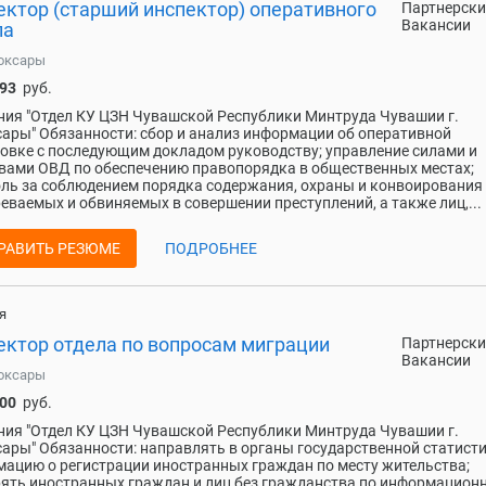
ектор (старший инспектор) оперативного
Партнерски
Вакансии
ла
оксары
093
руб.
ия "Отдел КУ ЦЗН Чувашской Республики Минтруда Чувашии г.
ары" Обязанности: сбор и анализ информации об оперативной
овке с последующим докладом руководству; управление силами и
вами ОВД по обеспечению правопорядка в общественных местах;
ль за соблюдением порядка содержания, охраны и конвоирования
еваемых и обвиняемых в совершении преступлений, а также лиц,...
РАВИТЬ РЕЗЮМЕ
ПОДРОБНЕЕ
я
ектор отдела по вопросам миграции
Партнерски
Вакансии
оксары
000
руб.
ия "Отдел КУ ЦЗН Чувашской Республики Минтруда Чувашии г.
ары" Обязанности: направлять в органы государственной статист
ацию о регистрации иностранных граждан по месту жительства;
ять иностранных граждан и лиц без гражданства по информацио