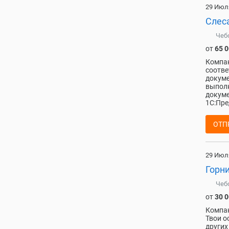
29 Июл
Слес
Чеб
от
65 
Компан
соотве
докуме
выполн
докуме
1С:Пре
ОТП
29 Июл
Горни
Чеб
от
30 
Компан
Твои о
других