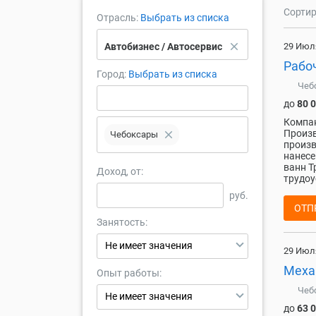
Сортир
Отрасль:
Выбрать из списка
close
Автобизнес / Автосервис
29 Июл
Рабо
Город:
Выбрать из списка
Чеб
до
80 
Компан
Произв
close
Чебоксары
произв
нанесе
ванн Т
Доход, от:
трудоу
руб.
ОТП
Занятость:
Не имеет значения
29 Июл
Меха
Опыт работы:
Чеб
Не имеет значения
до
63 