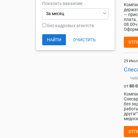
Показать вакансии:
Компан
держат
За месяц
— прис
плата,
08.00ч
Без кадровых агентств
Оформл
НАЙТИ
ОЧИСТИТЬ
ОТП
29 Июл
Слес
Чеб
от
80 
Компан
Слесар
без за
рaбoты
другa!
медосм
ОТП