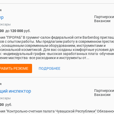
я
ер
Партнерски
Вакансии
оксары
000
до
120 000
руб.
ия "ПРОРАБ" В груминг-салон федеральной сети Barberdog пригла
ов с опытом работы. Мы предлагаем работу в современном прест
, оснащенным современным оборудованием, инструментами и
сиональной косметикой. Для вас созданы комфортные условия дл
: -индивидуальный график -высокая заработанных плата -обучени
ние мастерства -все расходники и инструменты от...
РАВИТЬ РЕЗЮМЕ
ПОДРОБНЕЕ
я
щий инспектор
Партнерски
Вакансии
оксары
000
руб.
ия "Контрольно-счетная палата Чувашской Республики" Обязанно