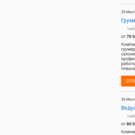
29 Июл
Грум
Чеб
от
70 
Компан
грумер
салоне
профес
работы
повыше
ОТП
29 Июл
Веду
Чеб
от
80 
Компан