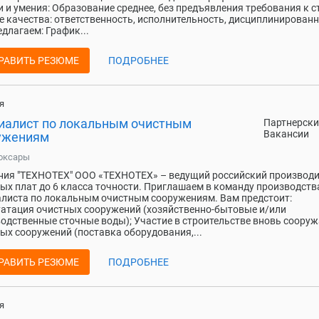
 и умения: Образование среднее, без предъявления требования к с
 качества: ответственность, исполнительность, дисциплинированн
длагаем: График...
РАВИТЬ РЕЗЮМЕ
ПОДРОБНЕЕ
я
иалист по локальным очистным
Партнерски
Вакансии
ужениям
оксары
ия "ТЕХНОТЕХ" ООО «ТЕХНОТЕХ» – ведущий российский производи
ых плат до 6 класса точности. Приглашаем в команду производств
листа по локальным очистным сооружениям. Вам предстоит: ​​​
атация очистных сооружений (хозяйственно-бытовые и/или
одственные сточные воды); Участие в строительстве вновь соору
ых сооружений (поставка оборудования,...
РАВИТЬ РЕЗЮМЕ
ПОДРОБНЕЕ
я