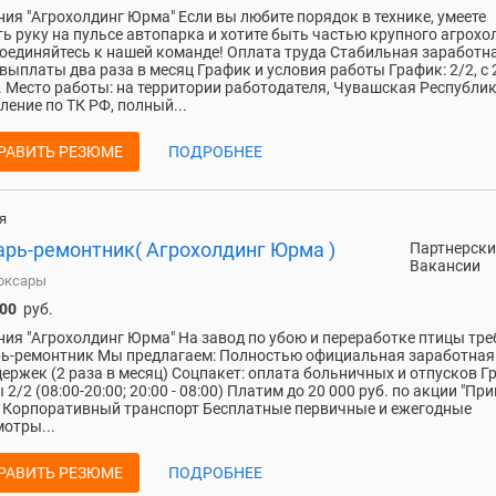
ия "Агрохолдинг Юрма" Если вы любите порядок в технике, умеете
ь руку на пульсе автопарка и хотите быть частью крупного агрохо
оединяйтесь к нашей команде! Оплата труда Стабильная заработн
 выплаты два раза в месяц График и условия работы График: 2/2, с 
. Место работы: на территории работодателя, Чувашская Республи
ение по ТК РФ, полный...
РАВИТЬ РЕЗЮМЕ
ПОДРОБНЕЕ
я
арь-ремонтник( Агрохолдинг Юрма )
Партнерски
Вакансии
оксары
000
руб.
ия "Агрохолдинг Юрма" На завод по убою и переработке птицы тре
ь-ремонтник Мы предлагаем: Полностью официальная заработная
держек (2 раза в месяц) Соцпакет: оплата больничных и отпусков Г
 2/2 (08:00-20:00; 20:00 - 08:00) Платим дo 20 000 руб. по aкции "Пр
" Корпоративный транспорт Бесплатные первичные и ежегодные
отры...
РАВИТЬ РЕЗЮМЕ
ПОДРОБНЕЕ