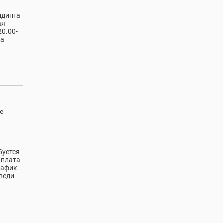
лдинга
ая
20.00-
ка
е
буется
 плата
рaфик
ивeди