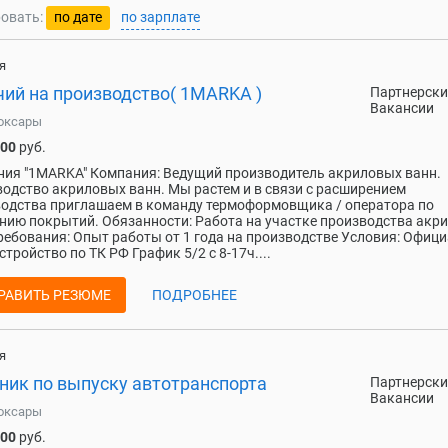
овать:
по дате
по зарплате
я
чий на производство( 1MARKA )
Партнерски
Вакансии
оксары
000
руб.
ия "1MARKA" Компания: Ведущий производитель акриловых ванн.
одство акриловых ванн. Мы растем и в связи с расширением
одства приглашаем в команду термоформовщика / оператора по
нию покрытий. Обязанности: Работа на участке производства акр
ребования: Опыт работы от 1 года на производстве Условия: Офиц
стройство по ТК РФ График 5/2 с 8-17ч....
РАВИТЬ РЕЗЮМЕ
ПОДРОБНЕЕ
я
ник по выпуску автотранспорта
Партнерски
Вакансии
оксары
000
руб.