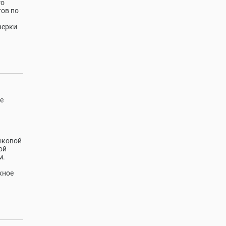
го
тов по
верки
е
шковой
ой
м.
жное