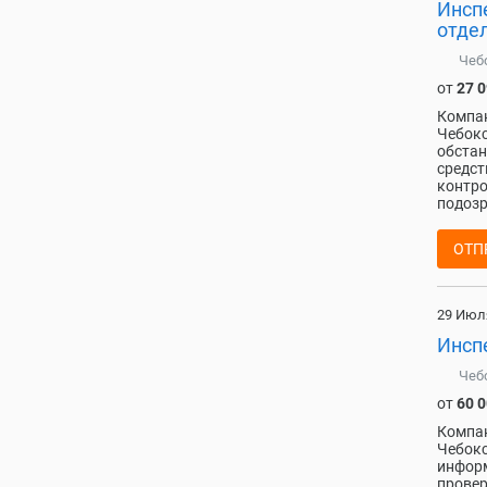
Инсп
отде
Чеб
от
27 
Компан
Чебокс
обстан
средст
контро
подозр
ОТП
29 Июл
Инсп
Чеб
от
60 
Компан
Чебокс
информ
провер