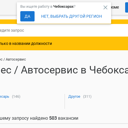
close
Вы ищете работу в
Чебоксарах
?
Более 150 000 компаний ждут Ваше резюме
ДА
НЕТ, ВЫБРАТЬ ДРУГОЙ РЕГИОН
лько в названии должности
с / Автосервис
ес / Автосервис в Чебокс
есарь
Другое
(146)
(311)
шему запросу найдено
503
вакансии