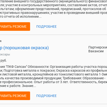
твление внешнего государственного (муниципального) финансово
ля; участие в контрольных мероприятиях, составление актов, отче
ультатам; оформление представлений, предписаний, протоколов об
стративных правонарушениях; участие в проведении внешней про
го отчета об исполнении...
РАВИТЬ РЕЗЮМЕ
ПОДРОБНЕЕ
я
р (порошковая окраска)
Партнерски
Вакансии
оксары
руб.
ия "ПКФ Сапсан" Обязанности: Организация работы участка поро
и; Подготовка металла к покраске; Окраска каркасов из профильн
и листовой металла, кронштейнов из тонколистового металла 1-3м
ль качества производимой продукции; Требования: Образование -
е профессиональное. Опыт работы от 3 лет. Ответственность, бере
ние к работе. Знание...
РАВИТЬ РЕЗЮМЕ
ПОДРОБНЕЕ