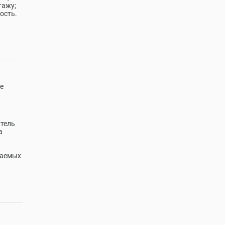
тажу;
ость.
е
тель
а
жаемых