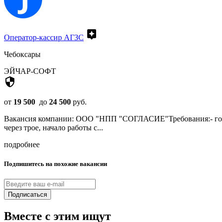
assistant
Оператор-кассир АГЗС
Чебоксары
ЭЙЧАР-СОФТ
security
от
19 500
до
24 500
руб.
Вакансия компании: ООО "НПП "СОГЛАСИЕ"Требования:- готов
через трое, начало работы с...
подробнее
Подпишитесь на похожие вакансии
Подписаться
Вместе с этим ищут