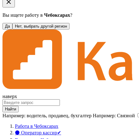
close
Вы ищете работу в
Чебоксарах
?
Да
Нет, выбрать другой регион
наверх
Найти
Например:
водитель
,
продавец
,
бухгалтер
Например:
Связной
Работа в Чебоксарах
⚫ Оператор кассир✔