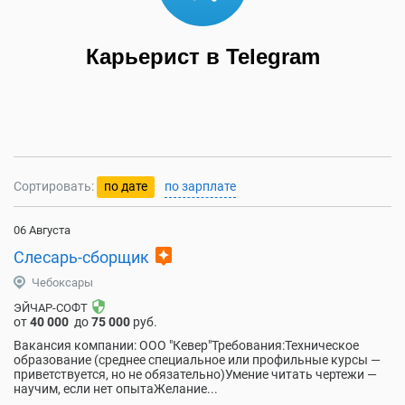
Карьерист в Telegram
Сортировать:
по дате
по зарплате
06 Августа
assistant
Слесарь-сборщик
Чебоксары
security
ЭЙЧАР-СОФТ
от
40 000
до
75 000
руб.
Вакансия компании: ООО "Кевер"Требования:Техническое
образование (среднее специальное или профильные курсы —
приветствуется, но не обязательно)Умение читать чертежи —
научим, если нет опытаЖелание...