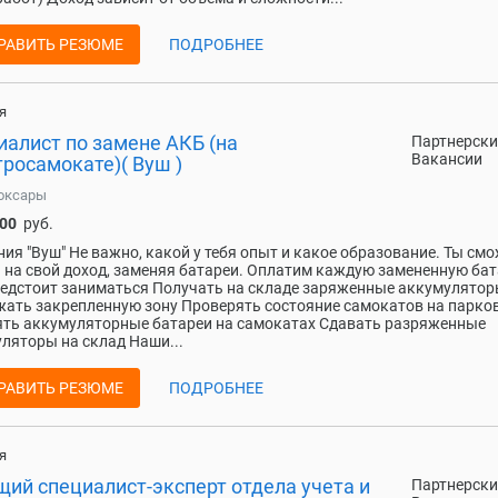
РАВИТЬ РЕЗЮМЕ
ПОДРОБНЕЕ
я
иалист по замене АКБ (на
Партнерски
Вакансии
росамокате)( Вуш )
оксары
000
руб.
ия "Вуш" Не важно, какой у тебя опыт и какое образование. Ты см
 на свой доход, заменяя батареи. Оплатим каждую замененную ба
едстоит заниматься Получать на складе заряженные аккумулято
ать закрепленную зону Проверять состояние самокатов на парко
ть аккумуляторные батареи на самокатах Сдавать разряженные
ляторы на склад Наши...
РАВИТЬ РЕЗЮМЕ
ПОДРОБНЕЕ
я
щий специалист-эксперт отдела учета и
Партнерски