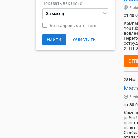
Показать вакансии:
Чеб
За месяц
от
40 
Компан
Без кадровых агентств
YouTub
вовлеч
Перего
НАЙТИ
ОЧИСТИТЬ
сотруд
УТП пр
ОТП
28 Июл
Маст
Чеб
от
80 
Компан
работ!
простр
ценят 
Стабил
этапа 