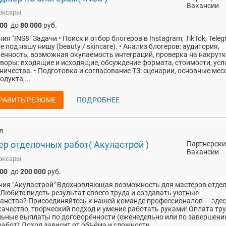
Вакансии
оксары
000
до
80 000
руб.
ия "INS8" Задачи • Поиск и отбор блогеров в Instagram, TikTok, Teleg
e под нашу нишу (beauty / skincare). • Анализ блогеров: аудитория,
ённость, возможная окупаемость интеграций, проверка на накрутку
воры: входящие и исходящие, обсуждение формата, стоимости, усл
ничества. • Подготовка и согласование ТЗ: сценарии, основные мес
одукта,...
РАВИТЬ РЕЗЮМЕ
ПОДРОБНЕЕ
я
ер отделочных работ( Акуластрой )
Партнерски
Вакансии
оксары
000
до
200 000
руб.
ия "Акуластрой" Вдохновляющая возможность для мастеров отде
 Любите видеть результат своего труда и создавать уютные
анства? Присоединяйтесь к нашей команде профессионалов — зде
качество, творческий подход и умение работать руками! Оплата тр
ьные выплаты по договорённости (еженедельно или по завершен
работ) Доход зависит от объёма и сложности...