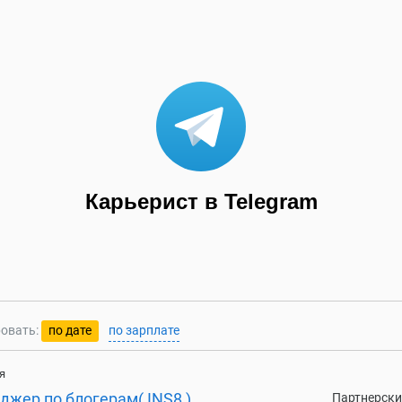
Карьерист в Telegram
овать:
по дате
по зарплате
я
джер по блогерам( INS8 )
Партнерски