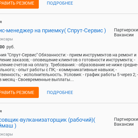
РАВИТЬ РЕЗЮМЕ
ПОДРОБНЕЕ
я
ис-менеджер на приемку( Спрут-Сервис )
Партнерски
Вакансии
оксары
000
руб.
ия "Спрут-Сервис" Обязанности: - прием инструментов на ремонт и
ение заказов; - оповещение клиентов о готовности инструмента; -
ление счетов на оплату. Требования: - образование не ниже средне-
льного; - опыт работы с ПК; - коммуникативные навыки; -
твенность; - исполнительность. Условия: - график работы 5 через 2; -
 в месяц - Своевременные выплаты...
РАВИТЬ РЕЗЮМЕ
ПОДРОБНЕЕ
я
совщик-вулканизаторщик (рабочий)(
Партнерски
Вакансии
ймаш )
оксары