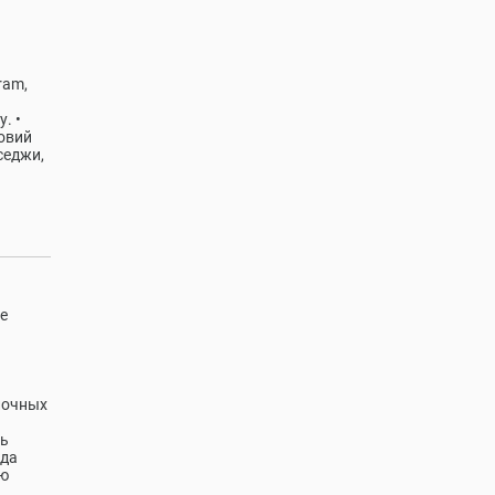
ram,
. •
овий
седжи,
е
лочных
сь
уда
ию