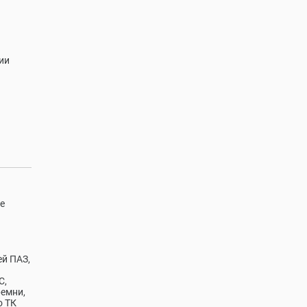
ии
е
й ПАЗ,
С,
ремни,
о ТК