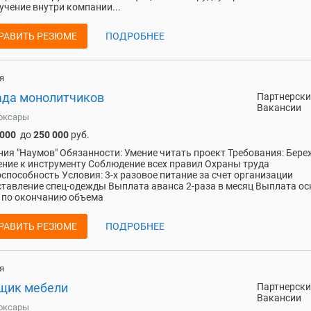
учение внутри компании...
РАВИТЬ РЕЗЮМЕ
ПОДРОБНЕЕ
я
ада монолитчиков
Партнерски
Вакансии
оксары
 000
до
250 000
руб.
ия "Наумов" Обязанности: Умение читать проект Требования: Бере
ние к инструменту Соблюдение всех правил Охраны труда
способность Условия: 3-х разовое питание за счет организации
тавление спец-одежды Выплата аванса 2-раза в месяц Выплата о
 по окончанию объема
РАВИТЬ РЕЗЮМЕ
ПОДРОБНЕЕ
я
щик мебели
Партнерски
Вакансии
оксары