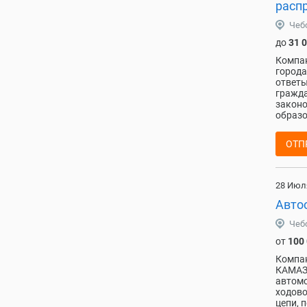
расп
Чеб
до
31 
Компан
города
ответы
гражда
законо
образо
ОТП
28 Июл
Авто
Чеб
от
100
Компан
КАМАЗ,
автомо
ходово
цепи, 