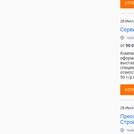
ОТП
28 Июл
Серв
Чеб
от
50 
Компан
оформл
выстав
специа
ответс
50 т/р
ОТП
28 Июл
Прес
Стро
Чеб