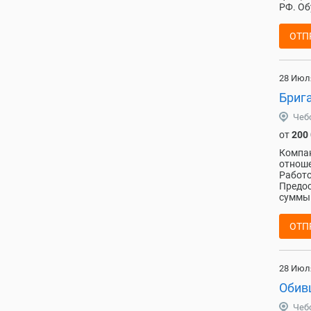
РФ. Об
ОТП
28 Июл
Бриг
Чеб
от
200
Компан
отноше
Работо
Предос
суммы
ОТП
28 Июл
Обив
Чеб