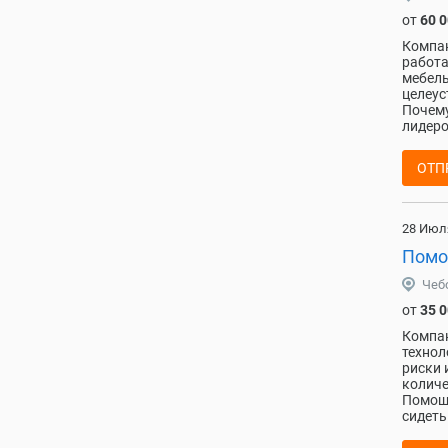
от
60 
Компан
работа
мебель
целеус
Почему
лидеро
ОТП
28 Июл
Помо
Чеб
от
35 
Компан
технол
риски 
количе
Помощн
сидеть