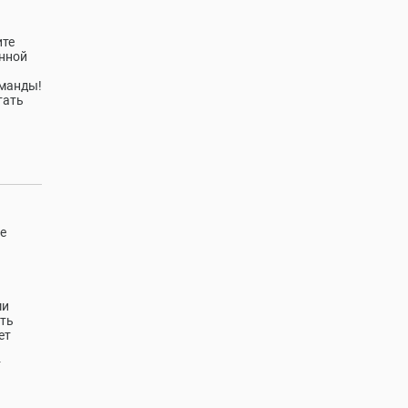
ите
енной
оманды!
тать
е
ми
ать
ет
т