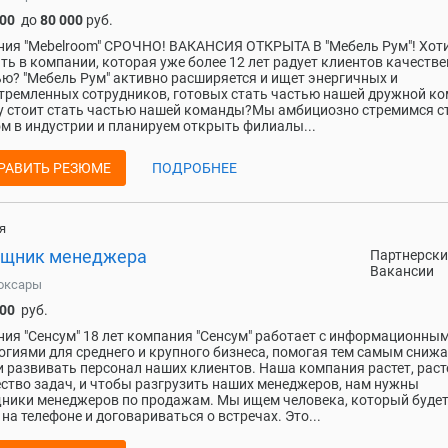
000
до
80 000
руб.
ия "Mebelroom" СРОЧНО! ВАКАНСИЯ ОТКРЫТА В "Мебель Рум"! Хот
ть в компании, которая уже более 12 лет радует клиентов качеств
ю? "Мебель Рум" активно расширяется и ищет энергичных и
тремленных сотрудников, готовых стать частью нашей дружной к
 стоит стать частью нашей команды?Мы амбициозно стремимся с
м в индустрии и планируем открыть филиалы...
РАВИТЬ РЕЗЮМЕ
ПОДРОБНЕЕ
я
щник менеджера
Партнерски
Вакансии
оксары
000
руб.
ия "Сенсум" 18 лет компания "Сенсум" работает с информационны
огиями для среднего и крупного бизнеса, помогая тем самым сниж
и развивать персонал наших клиентов. Наша компания растет, раст
ство задач, и чтобы разгрузить наших менеджеров, нам нужны
ики менеджеров по продажам. Мы ищем человека, который буде
 на телефоне и договариваться о встречах. Это...