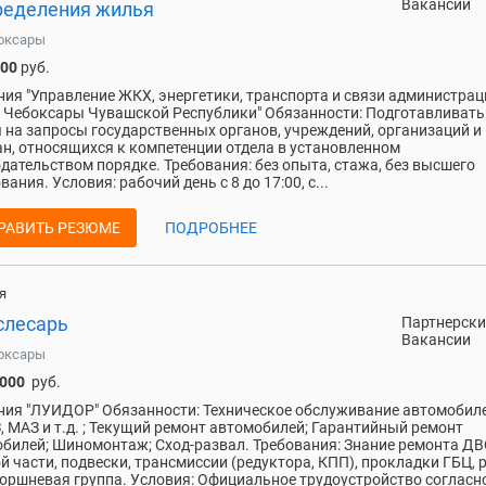
Вакансии
ределения жилья
оксары
000
руб.
ия "Управление ЖКХ, энергетики, транспорта и связи администрац
 Чебоксары Чувашской Республики" Обязанности: Подготавливать
 на запросы государственных органов, учреждений, организаций и
н, относящихся к компетенции отдела в установленном
дательством порядке. Требования: без опыта, стажа, без высшего
вания. Условия: рабочий день с 8 до 17:00, с...
РАВИТЬ РЕЗЮМЕ
ПОДРОБНЕЕ
я
слесарь
Партнерски
Вакансии
оксары
 000
руб.
ия "ЛУИДОР" Обязанности: Техническое обслуживание автомобиле
 МАЗ и т.д. ; Текущий ремонт автомобилей; Гарантийный ремонт
билей; Шиномонтаж; Сход-развал. Требования: Знание ремонта ДВ
й части, подвески, трансмиссии (редуктора, КПП), прокладки ГБЦ, 
поршневая группа. Условия: Официальное трудоустройство согласн