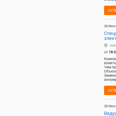
ОТП
28 Июл
Спец
элект
Чеб
от
78 
Компан
влиять
Чем пр
Объезж
Заменя
аккуму
ОТП
28 Июл
Веду