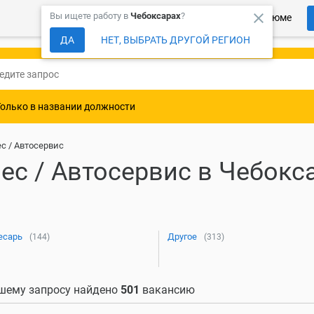
close
Вы ищете работу в
Чебоксарах
?
Более 150 000 компаний ждут Ваше резюме
ДА
НЕТ, ВЫБРАТЬ ДРУГОЙ РЕГИОН
Только в названии должности
с / Автосервис
ес / Автосервис в Чебокс
есарь
Другое
(144)
(313)
шему запросу найдено
501
вакансию