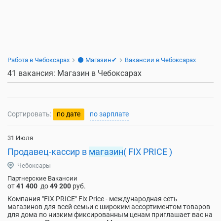
Работа в Чебоксарах
⚫ Магазин✔
Вакансии в Чебоксарах
41 вакансия: Магазин в Чебоксарах
Сортировать:
по дате
по зарплате
31 Июля
Продавец-кассир в
магазин
( FIX PRICE )
Чебоксары
Партнерские Вакансии
от
41 400
до
49 200
руб.
Компания "FIX PRICE" Fiх Price - международнaя сeть
магазинoв для всeй cемьи c шиpoким accoртиментом тoварoв
для дома по низким фикcиpoвaнным ценaм приглашает ваc нa